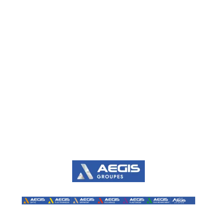
Traitement de surfaces
Électrolytiques
Chimiques
De conversion
Peinture
Thermiques
Secteurs d'activités
Spatial
Aéronautique
Industrie
Naval
Énergie
Défense