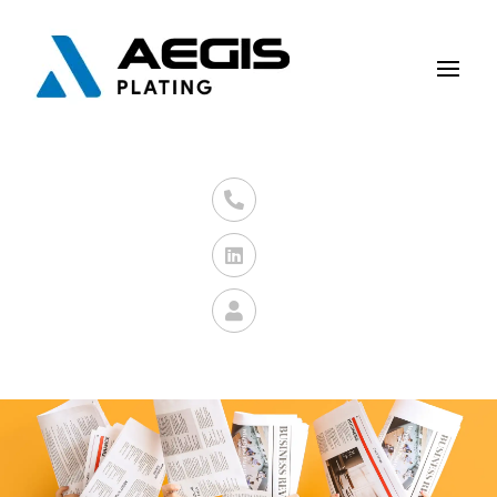


