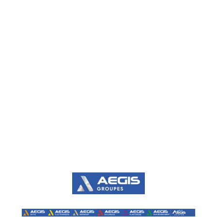
Traitement de surfaces
Électrolytiques
Chimiques
De conversion
Peinture
Thermiques
Secteurs d'activités
Spatial
Aéronautique
Industrie
Naval
Énergie
Défense