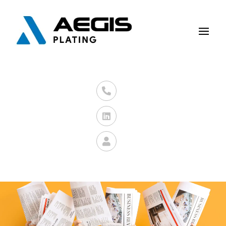


