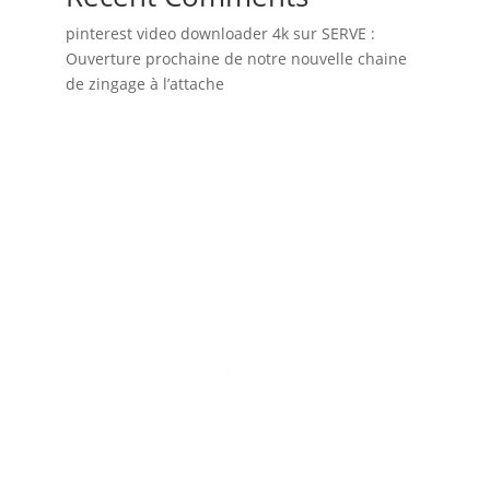
pinterest video downloader 4k
sur
SERVE :
Ouverture prochaine de notre nouvelle chaine
de zingage à l’attache
AEGIS PLATING
1
5, Rue Florian Laporte