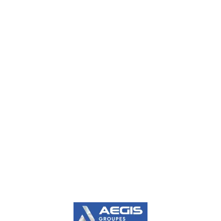
56100,
Lorient
Tel.+33 (0)2
30 17 04 35
Traitement de surfaces
Électrolytiques
Chimiques
De conversion
Peinture
Thermiques
Secteurs d'activités
Spatial
Aéronautique
Industrie
Naval
Énergie
Défense